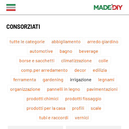
CONSORZIATI
tutte le categorie
abbigliamento
arredo giardino
automotive
bagno
beverage
borse e sacchetti
climatizzazione
colle
comp.per arredamento
decor
edilizia
ferramenta
gardening
irrigazione
legnami
organizzazione
pannelli in legno
pavimentazioni
prodotti chimici
prodotti fissaggio
prodotti per la casa
profili
scale
tubi e raccordi
vernici