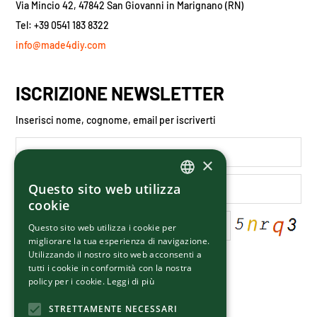
Via Mincio 42, 47842 San Giovanni in Marignano (RN)
Tel: +39 0541 183 8322
info@made4diy.com
ISCRIZIONE NEWSLETTER
Inserisci nome, cognome, email per iscriverti
×
Questo sito web utilizza
ITALIAN
cookie
ENGLISH
Questo sito web utilizza i cookie per
migliorare la tua esperienza di navigazione.
Utilizzando il nostro sito web acconsenti a
Letta la
privacy policy
del sito
tutti i cookie in conformità con la nostra
Do il consenso all'uso dei dati personali
policy per i cookie.
Leggi di più
STRETTAMENTE NECESSARI