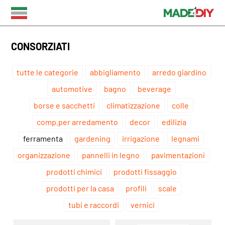
CONSORZIATI
tutte le categorie
abbigliamento
arredo giardino
automotive
bagno
beverage
borse e sacchetti
climatizzazione
colle
comp.per arredamento
decor
edilizia
ferramenta
gardening
irrigazione
legnami
organizzazione
pannelli in legno
pavimentazioni
prodotti chimici
prodotti fissaggio
prodotti per la casa
profili
scale
tubi e raccordi
vernici