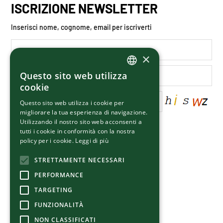
ISCRIZIONE NEWSLETTER
Inserisci nome, cognome, email per iscriverti
×
Questo sito web utilizza
ITALIAN
cookie
ENGLISH
Questo sito web utilizza i cookie per
migliorare la tua esperienza di navigazione.
Utilizzando il nostro sito web acconsenti a
Letta la
privacy policy
del sito
tutti i cookie in conformità con la nostra
Do il consenso all'uso dei dati personali
policy per i cookie.
Leggi di più
STRETTAMENTE NECESSARI
PERFORMANCE
TARGETING
SOCIAL LINKS
FUNZIONALITÀ
Seguici su questi social
NON CLASSIFICATI