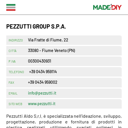
PEZZUTTI GROUP S.P.A.
Via Fratte di Fiume, 22
INDIRIZZO
33080 - Fiume Veneto (PN)
CITTÀ
00300430931
P.IVA
+39 0434 959114
TELEFONO
+39 0434 959002
FAX
info@pezzutti.it
EMAIL
www.pezzutti.it
SITO WEB
Pezzutti Aldo S.r.l. è specializzata nell’ideazione, sviluppo,
progettazione, produzione e fornitura di prodotti in
plastica realizzati utilizzando svariati polimeri in