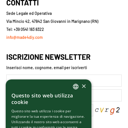
CONTATTI
Sede Legale ed Operativa
Via Mincio 42, 47842 San Giovanni in Marignano (RN)
Tel: +39 0541 183 8322
info@made4diy.com
ISCRIZIONE NEWSLETTER
Inserisci nome, cognome, email per iscriverti
×
Questo sito web utilizza
ITALIAN
cookie
ENGLISH
Questo sito web utilizza i cookie per
migliorare la tua esperienza di navigazione.
Utilizzando il nostro sito web acconsenti a
Letta la
privacy policy
del sito
tutti i cookie in conformità con la nostra