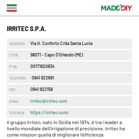
IRRITEC S.P.A.
Via G. Conforto C/da Santa Lucia
INDIRIZZO
98071 - Capo D'Orlando (ME)
CITTÀ
00171620834
P.IVA
0941 922691
TELEFONO
0941 922158
FAX
irritec@irritec.com
EMAIL
https://irritec.com/
SITO WEB
Il gruppo Irritec, nato in Sicilia nel 1974, è tra i leader a
livello mondiale dell’irrigazione di precisione. Irritec ha
come mission quella di migliorare l’efficienza