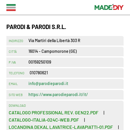
PARODI & PARODI S.R.L.
Via Martiri della Libertà 303 R
INDIRIZZO
16014 - Campomorone (GE)
CITTÀ
00159250109
P.IVA
010780621
TELEFONO
info@parodieparodi.it
EMAIL
https://www.parodieparodi.it/it/
SITO WEB
DOWNLOAD
CATALOGO PROFESSIONAL REV. GEN22.PDF
|
CATALOGO-ITALIA-024C-WEB.PDF
|
LOCANDINA DEKAL LAVATRICE-LAVAPIATTI-01.PDF
|