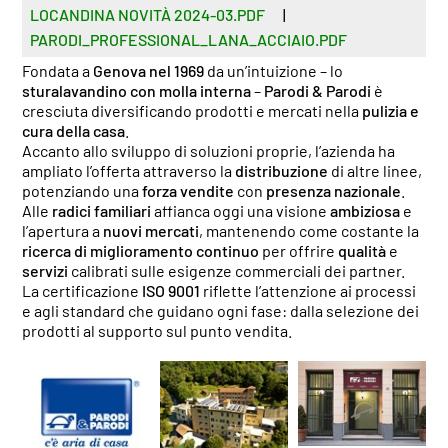
LOCANDINA NOVITÀ 2024-03.PDF
|
PARODI_PROFESSIONAL_LANA_ACCIAIO.PDF
Fondata a
Genova nel 1969
da un’intuizione – lo
sturalavandino con molla interna
–
Parodi & Parodi
è
cresciuta diversificando prodotti e mercati nella
pulizia e
cura della casa
.
Accanto allo sviluppo di soluzioni proprie, l’azienda ha
ampliato l’offerta attraverso la
distribuzione
di altre linee,
potenziando una
forza vendite
con
presenza nazionale
.
Alle
radici familiari
affianca oggi una visione
ambiziosa
e
l’apertura a
nuovi mercati
, mantenendo come costante la
ricerca di miglioramento continuo
per offrire
qualità
e
servizi
calibrati sulle esigenze commerciali dei partner.
La certificazione
ISO 9001
riflette l’attenzione ai processi
e agli standard che guidano ogni fase: dalla selezione dei
prodotti al supporto sul punto vendita.