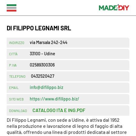
DI FILIPPO LEGNAMI SRL
via Marsala 242-244
INDIRIZZO
33100 - Udine
CITTÀ
02589300306
P.IVA
0432520427
TELEFONO
info@difilippo.biz
EMAIL
https://www.difilippo.biz/
SITO WEB
CATALOGO ITA E ING.PDF
DOWNLOAD
Di Filippo Legnami, con sede a Udine, è attiva dal 1952
nella produzione e lavorazione di legno di faggio di alta
qualità, offrendo una linea di prodotti dedicata al settore